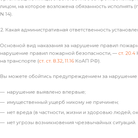
лицом, на которое возложена обязанность исполнять 
N 14).
2. Какая административная ответственность установл
Основной вид наказания за нарушение правил пожарн
нарушение правил пожарной безопасности, —
ст. 20.4
на транспорте (
ст. ст. 8.32
,
11.16
КоАП РФ).
Вы можете обойтись предупреждением за нарушение
нарушение выявлено впервые;
имущественный ущерб никому не причинен;
нет вреда (в частности, жизни и здоровью людей, 
нет угрозы возникновения чрезвычайных ситуаций.