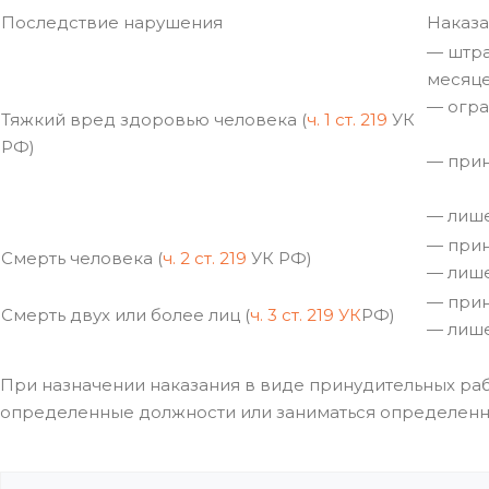
Последствие нарушения
Наказ
— штра
месяце
— огра
Тяжкий вред здоровью человека (
ч. 1 ст. 219
УК
РФ)
— прин
— лише
— прин
Смерть человека (
ч. 2 ст. 219
УК РФ)
— лише
— прин
Смерть двух или более лиц (
ч. 3 ст. 219 УК
РФ)
— лише
При назначении наказания в виде принудительных ра
определенные должности или заниматься определенной