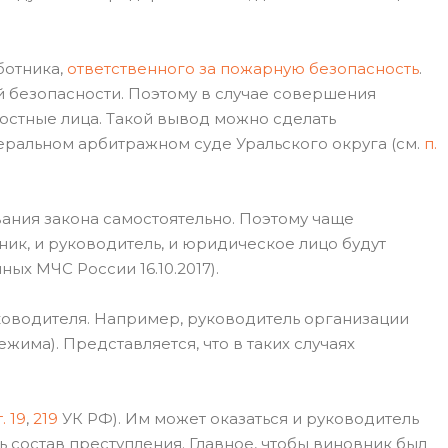
ботника,
ответственного за пожарную безопасность
.
 безопасности. Поэтому в случае совершения
остные лица. Такой вывод можно сделать
ральном арбитражном суде Уральского округа (см.
п.
вания закона самостоятельно. Поэтому чаще
ик, и руководитель, и юридическое лицо будут
ых МЧС России 16.10.2017).
оводителя. Например, руководитель организации
има). Представляется, что в таких случаях
т. 19
,
219
УК РФ). Им может оказаться и руководитель
ь состав преступления. Главное, чтобы виновник был