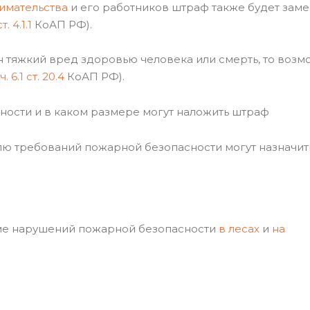
имательства
и его работников штраф также будет зам
ст. 4.1.1
КоАП РФ).
н тяжкий вред здоровью человека или смерть, то воз
ч. 6.1 ст. 20.4
КоАП РФ).
сности и в каком размере могут наложить штраф
лю требований пожарной безопасности могут назначит
ме нарушений пожарной безопасности
в лесах
и
на