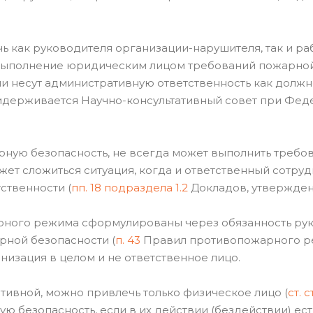
ь как руководителя организации-нарушителя, так и ра
 выполнение юридическим лицом требований пожарной
и несут административную ответственность как должн
держивается Научно-консультативный совет при Феде
арную безопасность, не всегда может выполнить требо
т сложиться ситуация, когда и ответственный сотрудн
ственности (
пп. 18 подраздела 1.2
Докладов, утвержденн
рного режима сформулированы через обязанность рук
рной безопасности (
п. 43
Правил противопожарного реж
низация в целом и не ответственное лицо.
ативной, можно привлечь только физическое лицо (
ст. с
ю безопасность, если в их действии (бездействии) ест